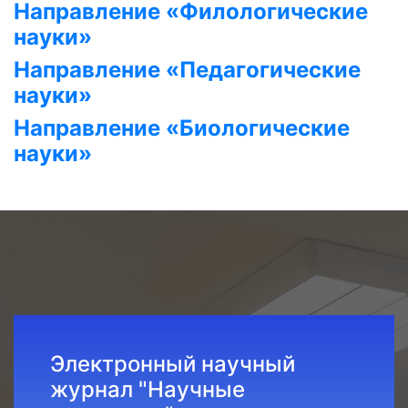
Направление «Филологические
науки»
Направление «Педагогические
науки»
Направление «Биологические
науки»
Электронный научный
журнал "Научные