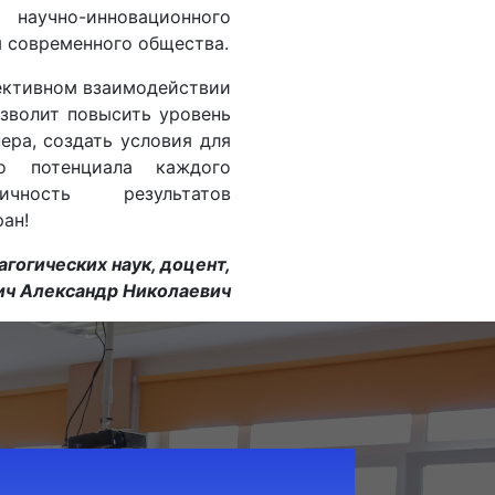
аучно-инновационного
 современного общества.
ективном взаимодействии
озволит повысить уровень
ера, создать условия для
о потенциала каждого
ичность результатов
ан!
гогических наук, доцент,
ич Александр Николаевич