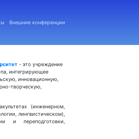
ты
Внешние конференции
ерситет
- это учреждение
ипа, интегрирующее
льскую, инновационную,
урно-творческую,
акультетах (инженерном,
ологии, лингвистическом),
ии и переподготовки,