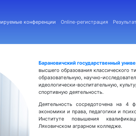
нируемые конференции
Online-регистрация
Результа
Барановичский государственный унив
высшего образования классического т
образовательную, научно-исследовате
идеологически-воспитательную, культ
спортивную деятельность.
Деятельность сосредоточена на 4 ф
экономики и права, педагогики и псих
Институте повышения квалификац
Ляховичском аграрном колледже.